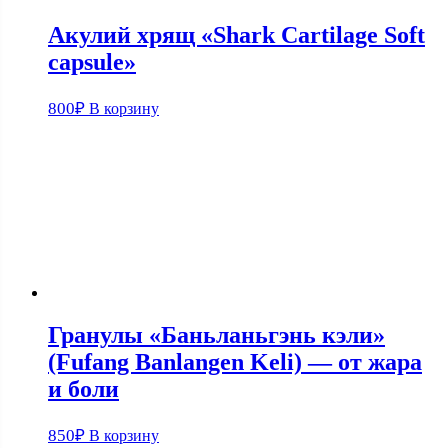
Акулий хрящ «Shark Cartilage Soft
capsule»
800
₽
В корзину
Гранулы «Баньланьгэнь кэли»
(Fufang Banlangen Keli) — от жара
и боли
850
₽
В корзину