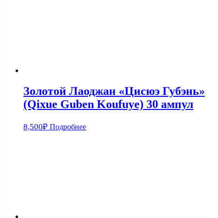
Золотой Лаоджан «Цисюэ Губэнь»
(Qixue Guben Koufuye) 30 ампул
8,500
₽
Подробнее