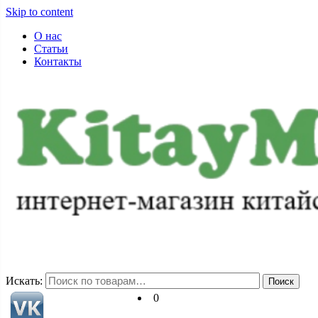
Skip to content
О нас
Статьи
Контакты
+7-983-152-88-72
pss71@ya.ru
Искать:
Поиск
0