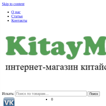
Skip to content
О нас
Статьи
Контакты
+7-983-152-88-72
pss71@ya.ru
Искать:
Поиск
0