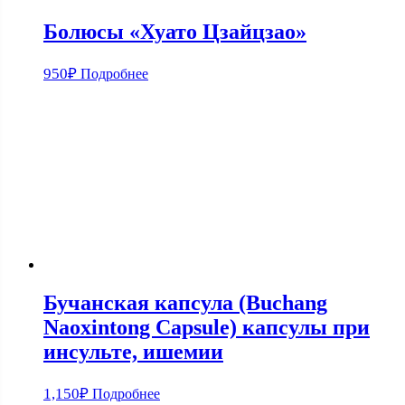
Болюсы «Хуато Цзайцзао»
950
₽
Подробнее
Бучанская капсула (Buchang
Naoxintong Capsule) капсулы при
инсульте, ишемии
1,150
₽
Подробнее