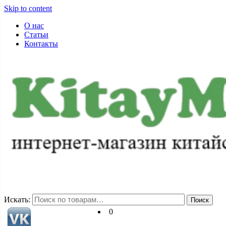
Skip to content
О нас
Статьи
Контакты
+7-983-152-88-72
pss71@ya.ru
Искать:
Поиск
0