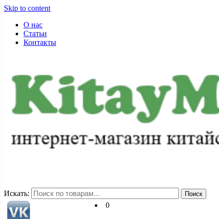
Skip to content
О нас
Статьи
Контакты
+7-983-152-88-72
pss71@ya.ru
Искать:
Поиск
0