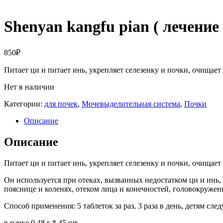
Shenyan kangfu pian ( лечение
850
₽
Питает ци и питает инь, укрепляет селезенку и почки, очищает
Нет в наличии
Категории:
для почек
,
Мочевыделительная система
,
Почки
Описание
Описание
Питает ци и питает инь, укрепляет селезенку и почки, очищает
Он используется при отеках, вызванных недостатком ци и инь,
пояснице и коленях, отеком лица и конечностей, головокруже
Способ применения: 5 таблеток за раз, 3 раза в день, детям сл
в пачке 0,48 г * 45 шт.