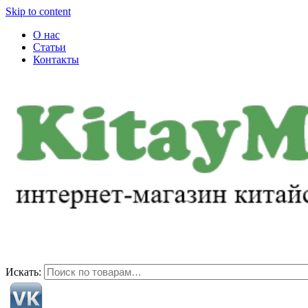
Skip to content
О нас
Статьи
Контакты
+7-983-152-88-72
pss71@ya.ru
Искать: