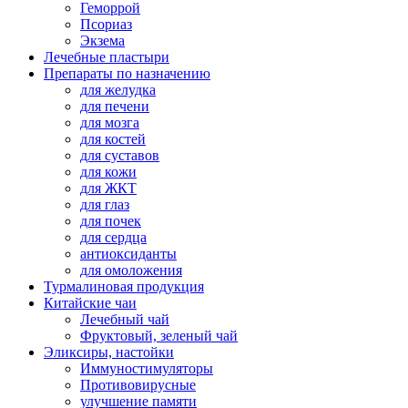
Геморрой
Псориаз
Экзема
Лечебные пластыри
Препараты по назначению
для желудка
для печени
для мозга
для костей
для суставов
для кожи
для ЖКТ
для глаз
для почек
для сердца
антиоксиданты
для омоложения
Турмалиновая продукция
Китайские чаи
Лечебный чай
Фруктовый, зеленый чай
Эликсиры, настойки
Иммуностимуляторы
Противовирусные
улучшение памяти