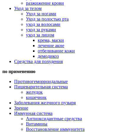
разжижение крови
Уход за телом
Уход за ногами
Уход за полостью рта
уход за волосами
уход за руками
уход за лицом
крема, маски
лечение акне
отбеливание кожи
демодикоз
Cредства для похудения
по применению
Противогеморроидальные
Пищеварительная система
желудок
кишечник
Заболевания желчного пузыря
Зрение
Иммунная система
Антиоксидантные средства
Витамины
Восстановление иммунитета