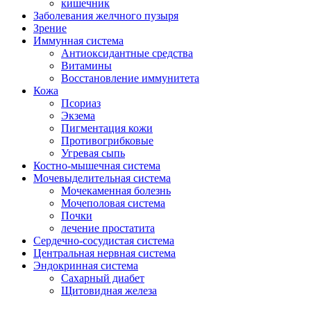
кишечник
Заболевания желчного пузыря
Зрение
Иммунная система
Антиоксидантные средства
Витамины
Восстановление иммунитета
Кожа
Псориаз
Экзема
Пигментация кожи
Противогрибковые
Угревая сыпь
Костно-мышечная система
Мочевыделительная система
Мочекаменная болезнь
Мочеполовая система
Почки
лечение простатита
Сердечно-сосудистая система
Центральная нервная система
Эндокринная система
Сахарный диабет
Щитовидная железа